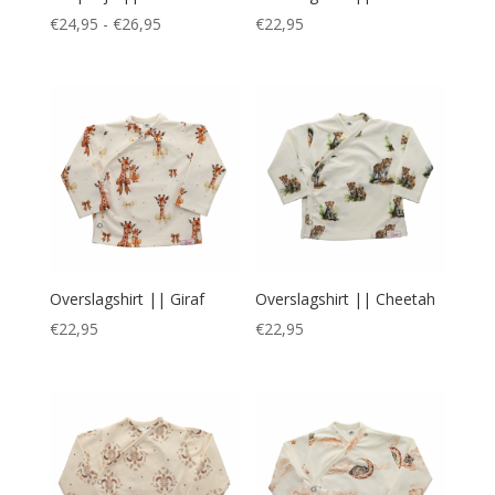
Prijsklasse:
€
24,95
-
€
26,95
€
22,95
€24,95
tot
€26,95
Overslagshirt || Giraf
Overslagshirt || Cheetah
€
22,95
€
22,95