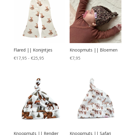
Flared || Konijntjes
Knoopmuts || Bloemen
Prijsklasse:
€
17,95
-
€
25,95
€
7,95
€17,95
tot
€25,95
Knoopmuts || Rendier
Knoopmuts || Safari