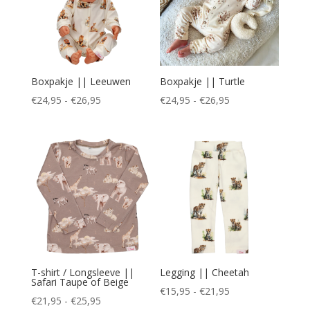
Boxpakje || Leeuwen
Boxpakje || Turtle
Prijsklasse:
Prijsklasse:
€
24,95
-
€
26,95
€
24,95
-
€
26,95
€24,95
€24,95
tot
tot
€26,95
€26,95
T-shirt / Longsleeve ||
Legging || Cheetah
Safari Taupe of Beige
Prijsklasse:
€
15,95
-
€
21,95
Prijsklasse:
€
21,95
-
€
25,95
€15,95