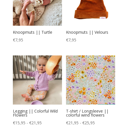
Knoopmuts || Turtle
Knoopmuts || Velours
€
7,95
€
7,95
Legging || Colorful Wild
T-shirt / Longsleeve ||
Flowers
colorful wind flowers
Prijsklasse:
Prijsklasse:
€
15,95
-
€
21,95
€
21,95
-
€
25,95