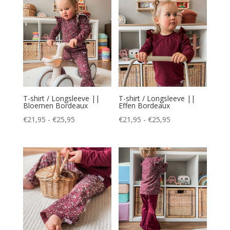
€25,95
€25,95
T-shirt / Longsleeve ||
T-shirt / Longsleeve ||
Bloemen Bordeaux
Effen Bordeaux
Prijsklasse:
Prijsklasse:
€
21,95
-
€
25,95
€
21,95
-
€
25,95
€21,95
€21,95
tot
tot
€25,95
€25,95