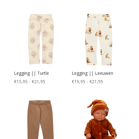
€21,95
tot
tot
€21,95
€25,95
Legging || Turtle
Legging || Leeuwen
Prijsklasse:
Prijsklasse:
€
15,95
-
€
21,95
€
15,95
-
€
21,95
€15,95
€15,95
tot
tot
€21,95
€21,95