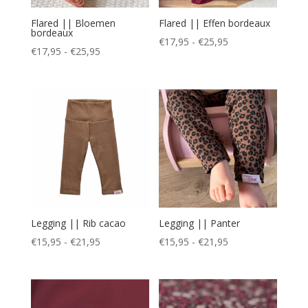
Flared || Bloemen
Flared || Effen bordeaux
bordeaux
Prijsklasse:
€
17,95
-
€
25,95
Prijsklasse:
€
17,95
-
€
25,95
€17,95
€17,95
tot
tot
€25,95
€25,95
Legging || Rib cacao
Legging || Panter
Prijsklasse:
Prijsklasse:
€
15,95
-
€
21,95
€
15,95
-
€
21,95
€15,95
€15,95
tot
tot
€21,95
€21,95