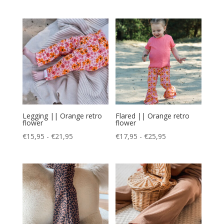
€15,95
€21,95
tot
tot
€21,95
€25,95
Legging || Orange retro
Flared || Orange retro
flower
flower
Prijsklasse:
Prijsklasse:
€
15,95
-
€
21,95
€
17,95
-
€
25,95
€15,95
€17,95
tot
tot
€21,95
€25,95