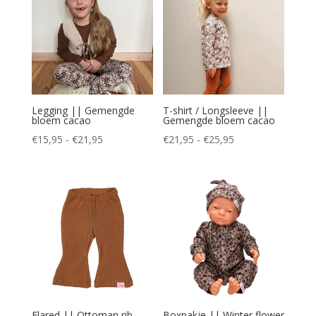
Legging || Gemengde
T-shirt / Longsleeve ||
bloem cacao
Gemengde bloem cacao
Prijsklasse:
Prijsklasse:
€
15,95
-
€
21,95
€
21,95
-
€
25,95
€15,95
€21,95
tot
tot
€21,95
€25,95
Flared || Ottoman rib
Boxpakje || Winter flower