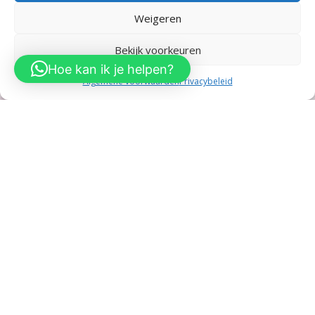
tot
Weigeren
€25,95
0
Bekijk voorkeuren
Hoe kan ik je helpen?
Algemene voorwaarden
Privacybeleid
Neem Contact op
Dieuw – Babykleding & Kinderkleding
KVK: 88092364