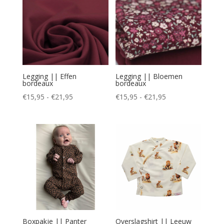
Legging || Effen
Legging || Bloemen
bordeaux
bordeaux
Prijsklasse:
Prijsklasse:
€
15,95
-
€
21,95
€
15,95
-
€
21,95
€15,95
€15,95
tot
tot
€21,95
€21,95
Boxpakje || Panter
Overslagshirt || Leeuw