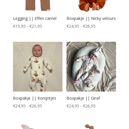
Legging || Effen camel
Boxpakje || Nicky velours
Prijsklasse:
Prijsklasse:
€
15,95
-
€
21,95
€
24,95
-
€
26,95
€15,95
€24,95
tot
tot
€21,95
€26,95
Boxpakje || Konijntjes
Boxpakje || Giraf
Prijsklasse:
Prijsklasse:
€
24,95
-
€
26,95
€
24,95
-
€
26,95
€24,95
€24,95
tot
tot
€26,95
€26,95