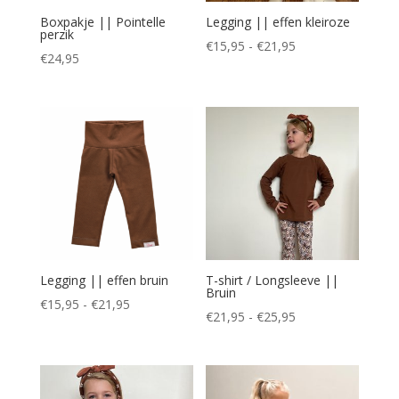
Boxpakje || Pointelle
Legging || effen kleiroze
perzik
Prijsklasse:
€
15,95
-
€
21,95
€
24,95
€15,95
tot
€21,95
Legging || effen bruin
T-shirt / Longsleeve ||
Bruin
Prijsklasse:
€
15,95
-
€
21,95
Prijsklasse:
€
21,95
-
€
25,95
€15,95
€21,95
tot
tot
€21,95
€25,95