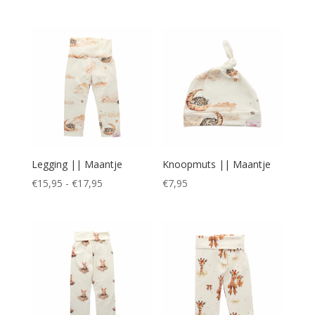
€21,95
€21,95
tot
tot
€25,95
€25,95
Legging || Maantje
Knoopmuts || Maantje
Prijsklasse:
€
15,95
-
€
17,95
€
7,95
€15,95
tot
€17,95