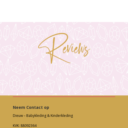
Neem Contact op
Dieuw – Babykleding & Kinderkleding
KVK: 88092364