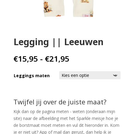
Home
Babykleding
Legging || Leeuwen
Kinderkleding
Prijsklasse:
€
15,95
-
€
21,95
Cadeaubon
€15,95
tot
Leggings maten
€21,95
Twijfel jij over de juiste maat?
Kijk dan op de pagina meten - weten (onderaan mijn
site) naar de afbeelding met het Sparkle meisje hoe je
de borstmaat moet meten en vul dit hieronder in. Kom
je er niet uit? App of mail dan gerust, dan help ik je