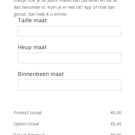
meisje hoe je de juiste maten kan opmeten en vul dit
dan hieronder in. Kom je er niet uit? App of mail dan
gerust, dan help ik u ermee.
Taille maat
Heup maat
Binnenbeen maat
Product totaal
€
0,00
Opties totaal
€
0,00
Totaal generaal
€
0,00