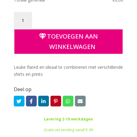
Flared
||
Orange
TOEVOEGEN AAN
retro
flower
WINKELWAGEN
aantal
Leuke flared en ideaal te combineren met verschillende
shirts en prints
Deel op
Levering 2-10 werkdagen
Gratis verzending vanaf € 49