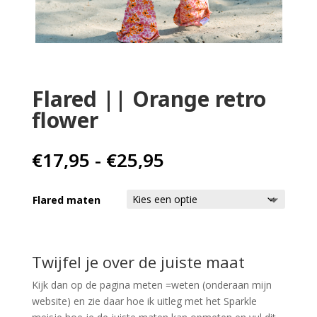
Home
Babykleding
Flared || Orange retro
Kinderkleding
flower
Cadeaubon
Prijsklasse:
€
17,95
-
€
25,95
€17,95
tot
Flared maten
€25,95
Twijfel je over de juiste maat
Kijk dan op de pagina meten =weten (onderaan mijn
website) en zie daar hoe ik uitleg met het Sparkle