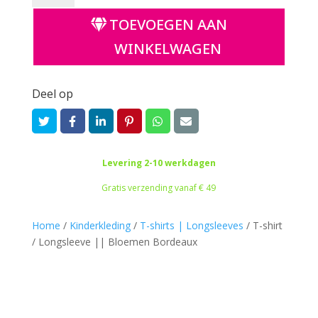
/
TOEVOEGEN AAN
Longsleeve
||
WINKELWAGEN
Bloemen
Bordeaux
aantal
Deel op
Levering 2-10 werkdagen
Gratis verzending vanaf € 49
Home
/
Kinderkleding
/
T-shirts | Longsleeves
/
T-shirt
/ Longsleeve || Bloemen Bordeaux