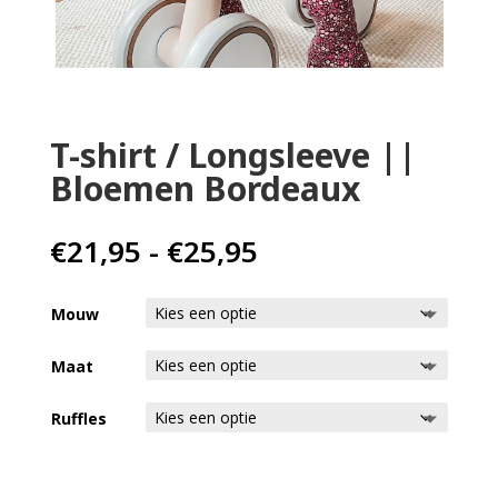
Home
Babykleding
T-shirt / Longsleeve ||
Kinderkleding
Bloemen Bordeaux
Cadeaubon
Prijsklasse:
€
21,95
-
€
25,95
€21,95
tot
Mouw
€25,95
Maat
Ruffles