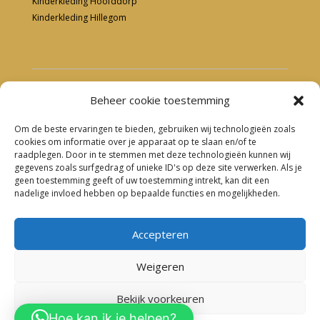
Kinderkleding Hoofddorp
Kinderkleding Hillegom
Copyright 2023 – Dieuw Babykleding & Kinderkleding
Beheer cookie toestemming
Om de beste ervaringen te bieden, gebruiken wij technologieën zoals
cookies om informatie over je apparaat op te slaan en/of te
raadplegen. Door in te stemmen met deze technologieën kunnen wij
gegevens zoals surfgedrag of unieke ID's op deze site verwerken. Als je
geen toestemming geeft of uw toestemming intrekt, kan dit een
nadelige invloed hebben op bepaalde functies en mogelijkheden.
Babykleding Sassenheim
–
Babykleding Nieuw Vennep
Accepteren
–
Babykleding Lisse
–
Babykleding Hillegom
Weigeren
0
Bekijk voorkeuren
Hoe kan ik je helpen?