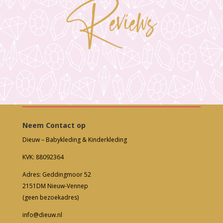
Neem Contact op
Dieuw – Babykleding & Kinderkleding
KVK: 88092364
Adres: Geddingmoor 52
2151DM Nieuw-Vennep
(geen bezoekadres)
info@dieuw.nl