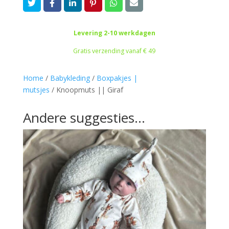
Levering 2-10 werkdagen
Gratis verzending vanaf € 49
Home
/
Babykleding
/
Boxpakjes |
mutsjes
/
Knoopmuts || Giraf
Andere suggesties…