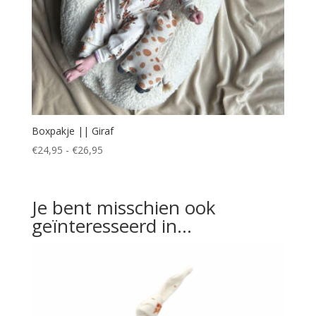
Boxpakje || Giraf
Prijsklasse:
€
24,95
-
€
26,95
€24,95
tot
Je bent misschien ook
€26,95
geïnteresseerd in…