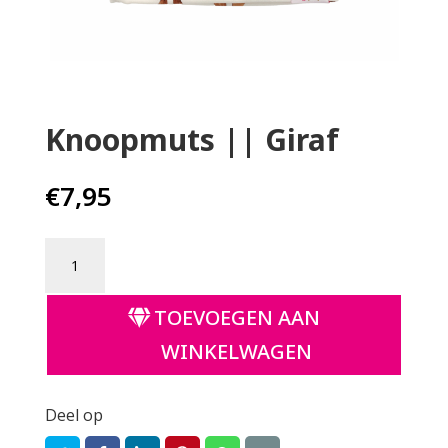
Home
Babykleding
Kinderkleding
Knoopmuts || Giraf
Cadeaubon
€
7,95
Knoopmuts
||
Giraf
TOEVOEGEN AAN
aantal
WINKELWAGEN
Deel op