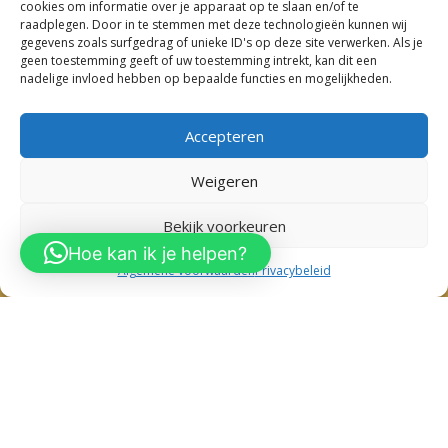
cookies om informatie over je apparaat op te slaan en/of te
Kinderkleding Nieuw Vennep
raadplegen. Door in te stemmen met deze technologieën kunnen wij
gegevens zoals surfgedrag of unieke ID's op deze site verwerken. Als je
Kinderkleding Sassenheim
geen toestemming geeft of uw toestemming intrekt, kan dit een
Kinderkleding Lisse
nadelige invloed hebben op bepaalde functies en mogelijkheden.
Kinderkleding Hoofddorp
Kinderkleding Hillegom
Accepteren
Weigeren
0
Bekijk voorkeuren
Copyright 2023 – Dieuw Babykleding & Kinderkleding
Hoe kan ik je helpen?
Algemene voorwaarden
Privacybeleid
Babykleding Sassenheim
–
Babykleding Nieuw Vennep
–
Babykleding Lisse
–
Babykleding Hillegom