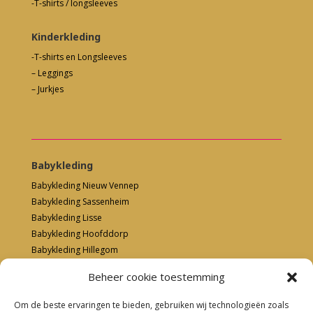
-T-shirts / longsleeves
Kinderkleding
-T-shirts en Longsleeves
– Leggings
– Jurkjes
Babykleding
Babykleding Nieuw Vennep
Babykleding Sassenheim
Babykleding Lisse
Babykleding Hoofddorp
Babykleding Hillegom
Beheer cookie toestemming
Om de beste ervaringen te bieden, gebruiken wij technologieën zoals
Kinderkleding