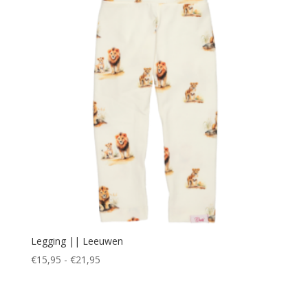
Legging || Leeuwen
Prijsklasse:
€
15,95
-
€
21,95
€15,95
tot