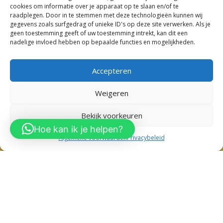
cookies om informatie over je apparaat op te slaan en/of te
Kinderkleding Nieuw Vennep
raadplegen. Door in te stemmen met deze technologieën kunnen wij
gegevens zoals surfgedrag of unieke ID's op deze site verwerken. Als je
Kinderkleding Sassenheim
geen toestemming geeft of uw toestemming intrekt, kan dit een
Kinderkleding Lisse
nadelige invloed hebben op bepaalde functies en mogelijkheden.
Kinderkleding Hoofddorp
Kinderkleding Hillegom
Accepteren
Weigeren
0
Bekijk voorkeuren
Copyright 2023 – Dieuw Babykleding & Kinderkleding
Hoe kan ik je helpen?
Algemene voorwaarden
Privacybeleid
Babykleding Sassenheim
–
Babykleding Nieuw Vennep
–
Babykleding Lisse
–
Babykleding Hillegom