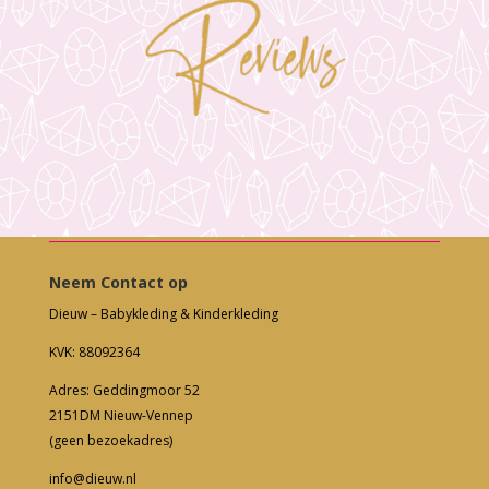
Neem Contact op
Dieuw – Babykleding & Kinderkleding
KVK: 88092364
Adres: Geddingmoor 52
2151DM Nieuw-Vennep
(geen bezoekadres)
info@dieuw.nl