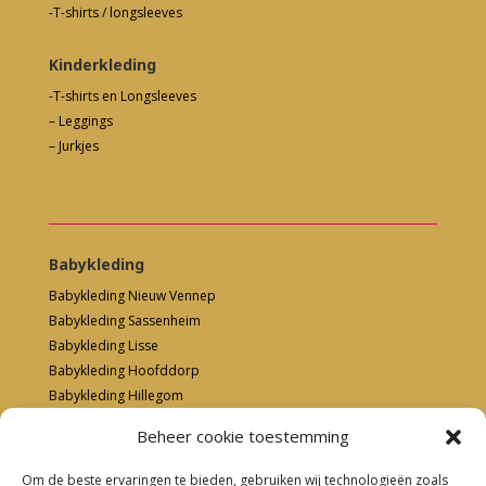
-T-shirts / longsleeves
Kinderkleding
-T-shirts en Longsleeves
– Leggings
– Jurkjes
Babykleding
Babykleding Nieuw Vennep
Babykleding Sassenheim
Babykleding Lisse
Babykleding Hoofddorp
Babykleding Hillegom
Beheer cookie toestemming
Om de beste ervaringen te bieden, gebruiken wij technologieën zoals
Kinderkleding