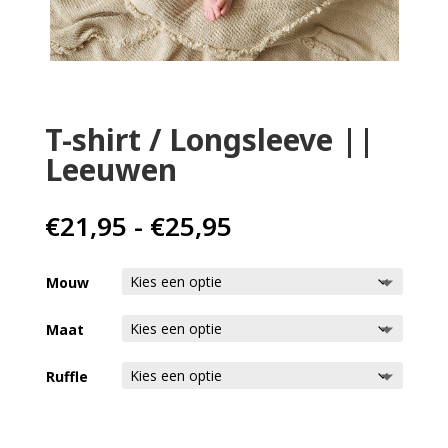
Home
Babykleding
T-shirt / Longsleeve ||
Leeuwen
Kinderkleding
Cadeaubon
Prijsklasse:
€
21,95
-
€
25,95
€21,95
tot
Mouw
€25,95
Maat
Ruffle