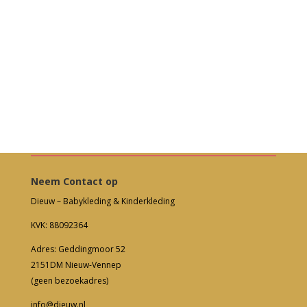
Neem Contact op
Dieuw – Babykleding & Kinderkleding
KVK: 88092364
Adres: Geddingmoor 52
2151DM Nieuw-Vennep
(geen bezoekadres)
info@dieuw.nl