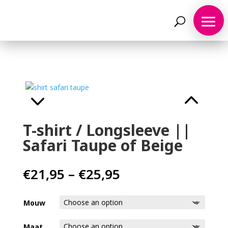
T-shirt / Longsleeve ||
Safari Taupe of Beige
Price
€
21,95
–
€
25,95
range:
€21,95
Mouw
through
€25,95
Maat