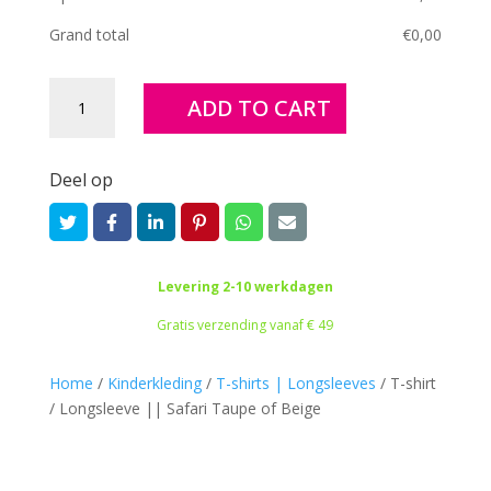
Grand total
€
0,00
T-
ADD TO CART
shirt
/
Longsleeve
Deel op
||
Safari
Taupe
of
Levering 2-10 werkdagen
Beige
quantity
Gratis verzending vanaf € 49
Home
/
Kinderkleding
/
T-shirts | Longsleeves
/
T-shirt
/ Longsleeve || Safari Taupe of Beige