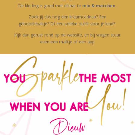
De kleding is goed met elkaar te
mix & matchen.
Zoek jij dus nog een kraamcadeau? Een
geboortepakje? Of een unieke outfit voor je kind?
Kijk dan gerust rond op de website, en bij vragen stuur
even een mailtje of een app