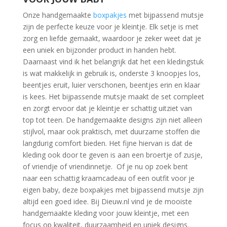
Onze handgemaakte
boxpakjes
met bijpassend mutsje
zijn de perfecte keuze voor je kleintje. Elk setje is met
zorg en liefde gemaakt, waardoor je zeker weet dat je
een uniek en bijzonder product in handen hebt.
Daarnaast vind ik het belangrijk dat het een kledingstuk
is wat makkelijk in gebruik is, onderste 3 knoopjes los,
beentjes eruit, luier verschonen, beentjes erin en klaar
is kees. Het bijpassende mutsje maakt de set compleet
en zorgt ervoor dat je kleintje er schattig uitziet van
top tot teen. De handgemaakte designs zijn niet alleen
stijlvol, maar ook praktisch, met duurzame stoffen die
langdurig comfort bieden. Het fijne hiervan is dat de
kleding ook door te geven is aan een broertje of zusje,
of vriendje of vriendinnetje. Of je nu op zoek bent
naar een schattig kraamcadeau of een outfit voor je
eigen baby, deze boxpakjes met bijpassend mutsje zijn
altijd een goed idee. Bij Dieuw.nl vind je de mooiste
handgemaakte kleding voor jouw kleintje, met een
focus op kwaliteit, duurzaamheid en uniek designs.