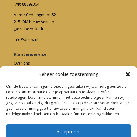
KVK: 88092364
Adres: Geddingmoor 52
2151DM Nieuw-Vennep
(geen bezoekadres)
info@dieuw.nl
Klantenservice
Over ons
Neem contact met ons op
Beheer cookie toestemming
Algemene voorwaarden
Herroepingsrecht
Om de beste ervaringen te bieden, gebruiken wij technologieën zoals
Cookiebeleid
cookies om informatie over je apparaat op te slaan en/of te
raadplegen. Door in te stemmen met deze technologieën kunnen wij
Privacybeleid
gegevens zoals surfgedrag of unieke ID's op deze site verwerken. Als je
Meten = weten
geen toestemming geeft of uw toestemming intrekt, kan dit een
nadelige invloed hebben op bepaalde functies en mogelijkheden.
Social media
Facebook
Accepteren
Instagram