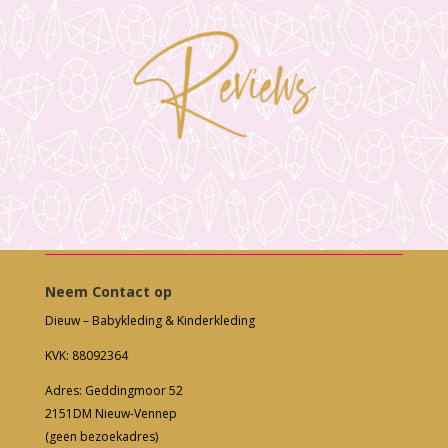
Neem Contact op
Dieuw – Babykleding & Kinderkleding
KVK: 88092364
Adres: Geddingmoor 52
2151DM Nieuw-Vennep
(geen bezoekadres)