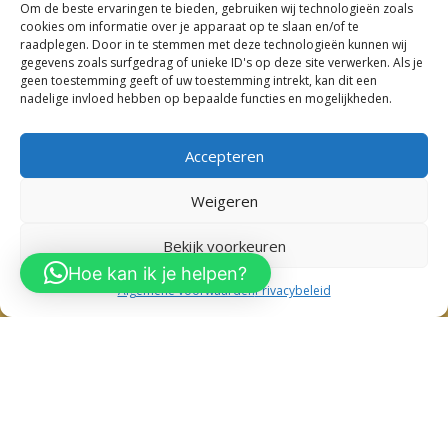
Om de beste ervaringen te bieden, gebruiken wij technologieën zoals
cookies om informatie over je apparaat op te slaan en/of te
Kinderkleding
raadplegen. Door in te stemmen met deze technologieën kunnen wij
Kinderkleding Nieuw Vennep
gegevens zoals surfgedrag of unieke ID's op deze site verwerken. Als je
geen toestemming geeft of uw toestemming intrekt, kan dit een
Kinderkleding Sassenheim
nadelige invloed hebben op bepaalde functies en mogelijkheden.
Kinderkleding Lisse
Kinderkleding Hoofddorp
Kinderkleding Hillegom
Accepteren
Weigeren
0
Bekijk voorkeuren
Copyright 2023 – Dieuw Babykleding & Kinderkleding
Hoe kan ik je helpen?
Algemene voorwaarden
Privacybeleid
Babykleding Sassenheim
–
Babykleding Nieuw Vennep