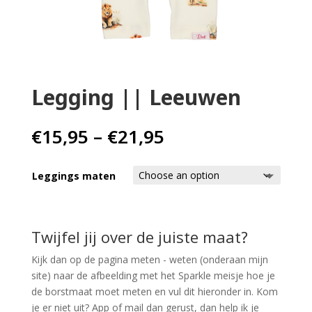
Home
Babykleding
Kinderkleding
Legging || Leeuwen
Cadeaubon
Price
€
15,95
–
€
21,95
range:
€15,95
Leggings maten
through
€21,95
Twijfel jij over de juiste maat?
Kijk dan op de pagina meten - weten (onderaan mijn
site) naar de afbeelding met het Sparkle meisje hoe je
de borstmaat moet meten en vul dit hieronder in. Kom
je er niet uit? App of mail dan gerust, dan help ik je