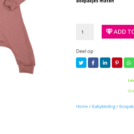
Boxpakjes maten
Boxpakje
ADD T
||
Pointelle
kleiroze
Deel op
quantity
Le
Gra
Home
/
Babykleding
/
Boxpakj