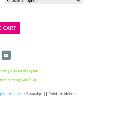
O CART
vering 2-10 werkdagen
tis verzending vanaf € 49
es | mutsjes
/
Boxpakje || Pointelle kleiroze