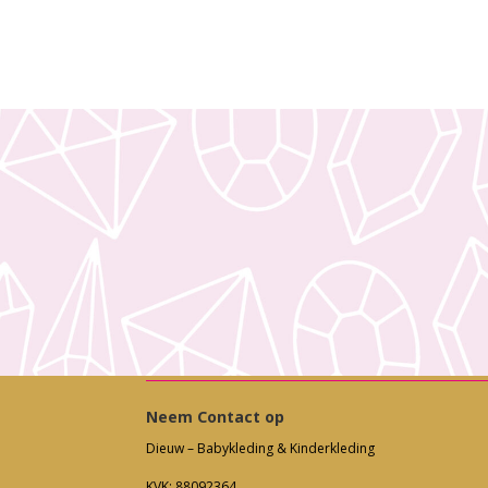
Neem Contact op
Dieuw – Babykleding & Kinderkleding
KVK: 88092364