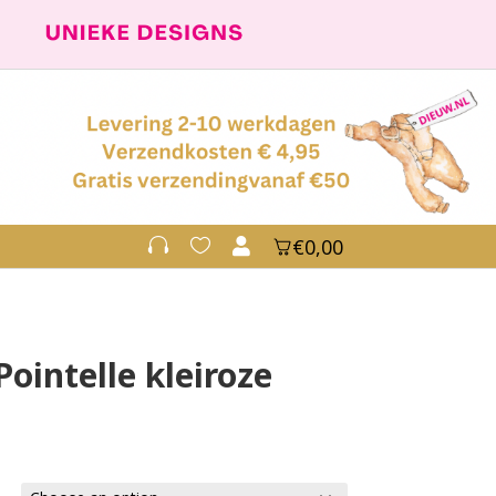
€
0,00



ointelle kleiroze