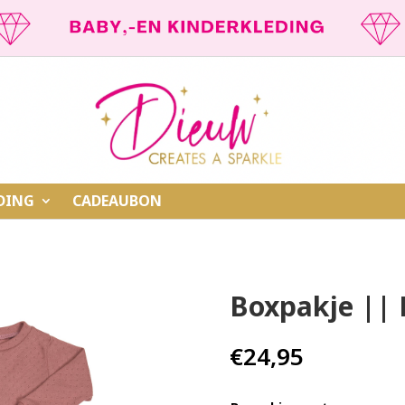
DING
CADEAUBON
Boxpakje || P
€
24,95