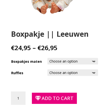
Babykleding
Kinderkleding
Cadeaubon
Boxpakje || Leeuwen
Price
€
24,95
–
€
26,95
range:
€24,95
Boxpakjes maten
through
€26,95
Ruffles
Boxpakje
ADD TO CART
||
Leeuwen