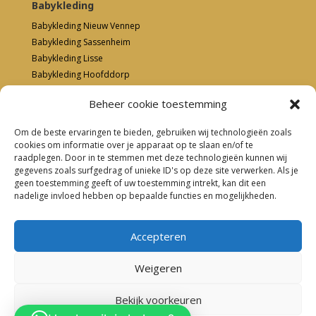
Babykleding
Babykleding Nieuw Vennep
Babykleding Sassenheim
Babykleding Lisse
Babykleding Hoofddorp
Babykleding Hillegom
Beheer cookie toestemming
Om de beste ervaringen te bieden, gebruiken wij technologieën zoals
cookies om informatie over je apparaat op te slaan en/of te
Kinderkleding
raadplegen. Door in te stemmen met deze technologieën kunnen wij
Kinderkleding Nieuw Vennep
gegevens zoals surfgedrag of unieke ID's op deze site verwerken. Als je
geen toestemming geeft of uw toestemming intrekt, kan dit een
Kinderkleding Sassenheim
nadelige invloed hebben op bepaalde functies en mogelijkheden.
Kinderkleding Lisse
Kinderkleding Hoofddorp
Kinderkleding Hillegom
Accepteren
Weigeren
0
Bekijk voorkeuren
Copyright 2023 – Dieuw Babykleding & Kinderkleding