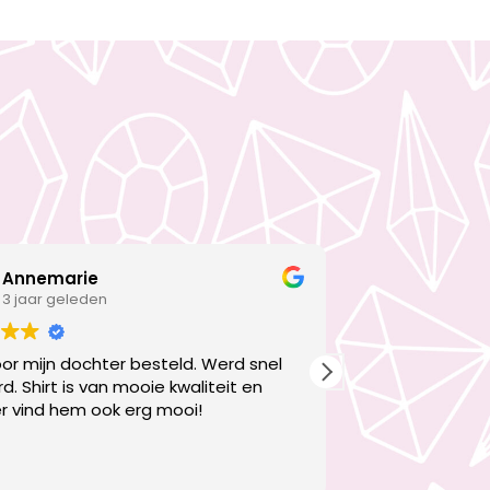
Annemarie
simone
3 jaar geleden
3 jaar g
oor mijn dochter besteld. Werd snel
Super blij met 
d. Shirt is van mooie kwaliteit en
zoontje.
r vind hem ook erg mooi!
Je ziet dat er 
gehele bestelli
de afwerking is
Lees verder
halen en zelfs 