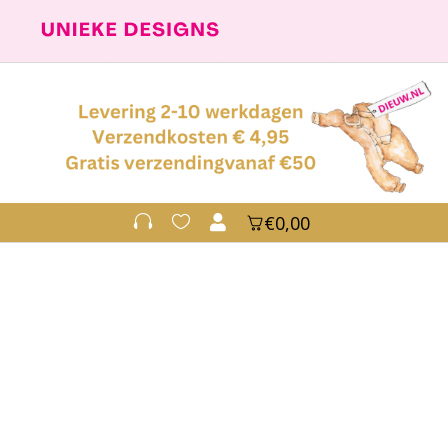
€0,00


