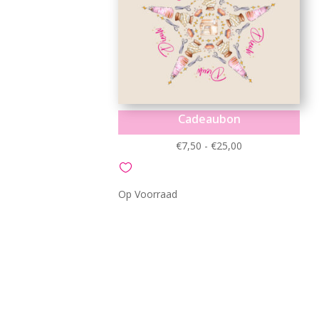
Cadeaubon
Prijsklasse:
€
7,50
-
€
25,00
€7,50
tot
Op Voorraad
€25,00