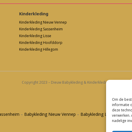
Kinderkleding
Kinderkleding Nieuw Vennep
Kinderkleding Sassenheim
Kinderkleding Lisse
Kinderkleding Hoofddorp
Kinderkleding Hillegom
Copyright 2023 – Dieuw Babykleding & Kinderkleding
Om de beste
informatie 
deze techno
Sassenheim
–
Babykleding Nieuw Vennep
–
Babykleding Lisse
–
Babykl
verwerken. 
nadelige in